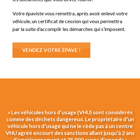
Votre épaviste vous remettra, après avoir enlevé votre
véhicule, un certificat de cession qui vous permettra
par la suite d’accomplir les démarches qui s’imposent.
VENDEZ VOTRE ÉPAVE !
« Les véhicules hors d’usage (VHU) sont considérés
comme des déchets dangereux. Le propriétaire d’un
véhicule hors d’usage qui ne le cède pas à un centre
VHU agréé encourt des sanctions allant jusqu’à 2 ans
d’emprisonnement et 75 000 euros d’amende »