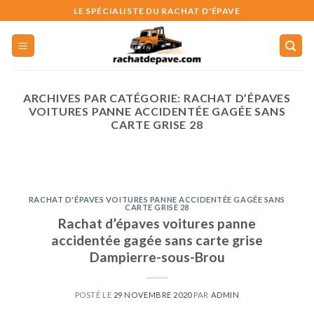
Skip
LE SPÉCIALISTE DU RACHAT D'ÉPAVE
to
content
ARCHIVES PAR CATÉGORIE:
RACHAT D’ÉPAVES
VOITURES PANNE ACCIDENTÉE GAGÉE SANS
CARTE GRISE 28
RACHAT D'ÉPAVES VOITURES PANNE ACCIDENTÉE GAGÉE SANS CARTE
GRISE 56
Rachat épave voiture
camion en panne accidentée
RACHAT D'ÉPAVES VOITURES PANNE ACCIDENTÉE GAGÉE SANS
sans carte grise Mauron
CARTE GRISE 28
Rachat d’épaves voitures panne
30 juillet 2026
accidentée gagée sans carte grise
Rachat d’épave : présentation Votre voiture qui se
Dampierre-sous-Brou
trouve dans un état d’épave s’accapare toute la [...]
CONTINUER LA LECTURE
→
POSTÉ LE
29 NOVEMBRE 2020
PAR
ADMIN