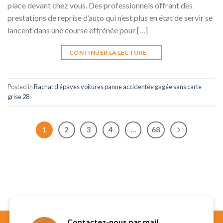
place devant chez vous. Des professionnels offrant des
prestations de reprise d’auto qui n’est plus en état de servir se
lancent dans une course effrénée pour […]
CONTINUER LA LECTURE
→
Posted in
Rachat d'épaves voitures panne accidentée gagée sans carte
grise 28
1
2
3
4
…
68
Contactez-nous par mail