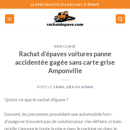
Skip
LE SPÉCIALISTE DU RACHAT D'ÉPAVE
to
content
NON CLASSÉ
Rachat d’épaves voitures panne
accidentée gagée sans carte grise
Amponville
POSTÉ LE
5 AVRIL 2019
PAR
ADMIN
Qu’est-ce que le rachat d’épave ?
Souvent, les personnes possédant une automobile hors
d’usage ne trouvent pas de solution pour s’en défaire, si bien
qu’elle s’appoprie toute la place dans le parking ou dans le