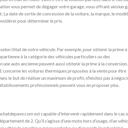
ration vous permet de dégager votre garage, vous offrant ainsiun g
. La date de sortie de concession de la voiture, la marque, le modèl
considérer pour déterminer le prix.
elon l’état de votre véhicule. Par exemple, pour obtenir la prime à 
ppartienne à la catégorie des véhicules particuliers ou des
n une auto ancienne peuvent aussi obtenir la prime à la conversion.
 € concerne les voitures thermiques proposées à la vente pour être
ans le but de réaliser un maximum de profit, n’hésitez pas à négoci
ces établissements professionnels peuvent vous en proposer plus.
rachatdepave.com est capable d’intervenir rapidement dans le cas 
 département de 2. Qu’il s’agisse d’une moto hors d’usage, d’un véhi
n véhicule aquatique qui ne sert plus ou d’un poids lourd calciné,