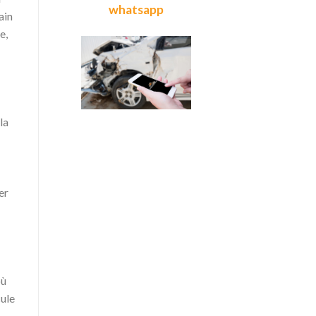
whatsapp
ain
e,
la
er
où
cule