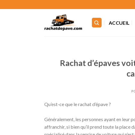
Skip
to
content
ACCUEIL
Rachat d’épaves voi
ca
P
Qu’est-ce que le rachat d’épave ?
Généralement, les personnes ayant en leur po
affranchir, si bien qu’il prend toute la place
spécialisé dans la reprise de voiture qui n’est