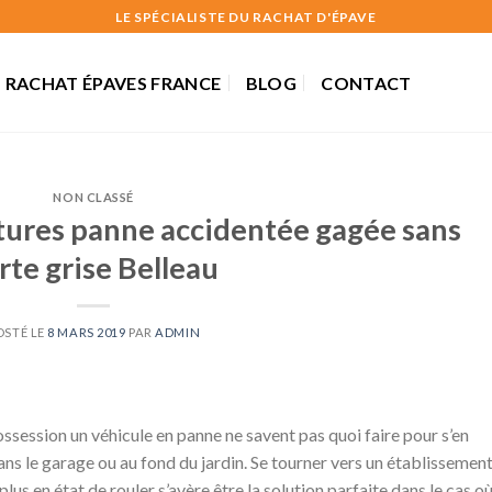
LE SPÉCIALISTE DU RACHAT D'ÉPAVE
RACHAT ÉPAVES FRANCE
BLOG
CONTACT
NON CLASSÉ
tures panne accidentée gagée sans
rte grise Belleau
OSTÉ LE
8 MARS 2019
PAR
ADMIN
ssession un véhicule en panne ne savent pas quoi faire pour s’en
 dans le garage ou au fond du jardin. Se tourner vers un établissemen
 plus en état de rouler s’avère être la solution parfaite dans le cas o