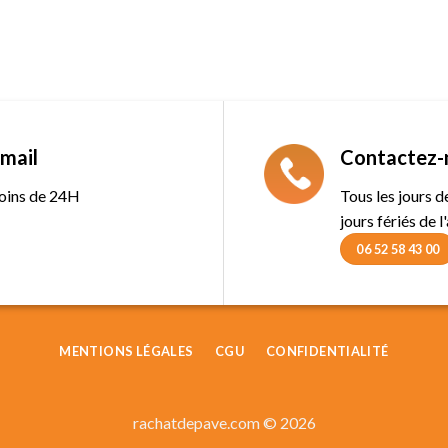
mail
Contactez-
oins de 24H
Tous les jours 
jours fériés de l
06 52 58 43 00
MENTIONS LÉGALES
CGU
CONFIDENTIALITÉ
rachatdepave.com © 2026