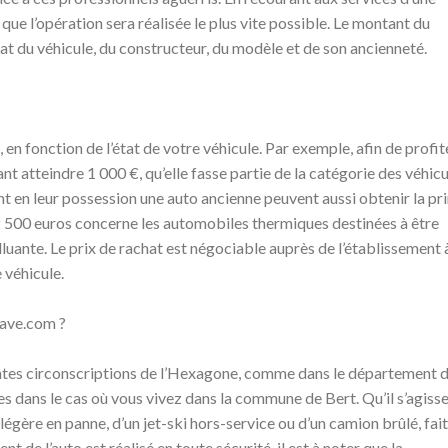
que l’opération sera réalisée le plus vite possible. Le montant du
tat du véhicule, du constructeur, du modèle et de son ancienneté.
 en fonction de l’état de votre véhicule. Par exemple, afin de profit
nt atteindre 1 000 €, qu’elle fasse partie de la catégorie des véhic
nt en leur possession une auto ancienne peuvent aussi obtenir la pr
 2 500 euros concerne les automobiles thermiques destinées à être
uante. Le prix de rachat est négociable auprès de l’établissement 
e véhicule.
pave.com ?
tes circonscriptions de l’Hexagone, comme dans le département 
tes dans le cas où vous vivez dans la commune de Bert. Qu’il s’agiss
légère en panne, d’un jet-ski hors-service ou d’un camion brûlé, fai
nt de l’auto est réalisé en toute sécurité, il est à noter que la