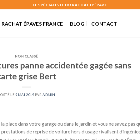
LE SPÉCIALISTE DU RACHAT D'ÉPAVE
RACHAT ÉPAVES FRANCE
BLOG
CONTACT
NON CLASSÉ
tures panne accidentée gagée sans
carte grise Bert
POSTÉ LE
9 MAI 2019
PAR
ADMIN
la place dans votre garage ou dans le jardin et vous ne savez pas q
prestations de reprise de voiture hors d’usage rivalisent d’ingénio
iance à ces professionnels aguerris. En recourant aux services d’une