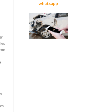
whatsapp
er
ules
ime
à
de
e
tes