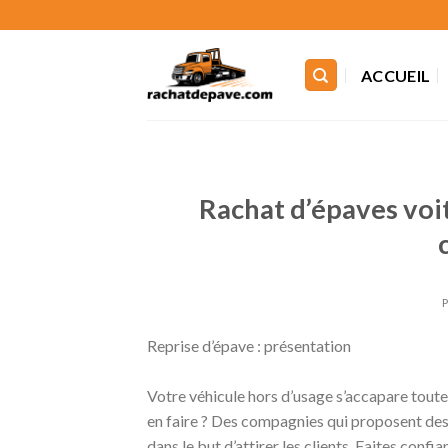
Skip
to
content
ACCUEIL
Rachat d’épaves voi
Reprise d’épave : présentation
Votre véhicule hors d’usage s’accapare toute 
en faire ? Des compagnies qui proposent des 
dans le but d’attirer les clients. Faites conf