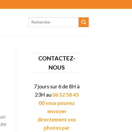
CONTACTEZ-
NOUS
7 jours sur 6 de 8H à
23H au
06 52 58 43
00 vous pouvez
envoyer
uoi
directement vos
sité
photos par