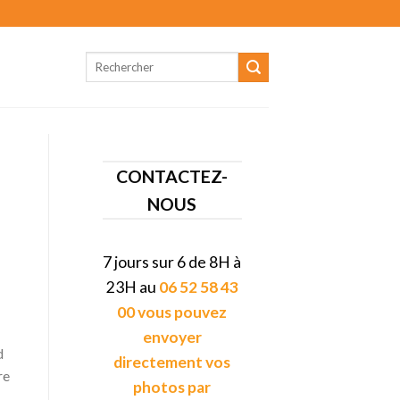
CONTACTEZ-
NOUS
7 jours sur 6 de 8H à
23H au
06 52 58 43
00 vous pouvez
envoyer
d
directement vos
re
photos par