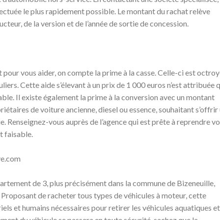
fectuée le plus rapidement possible. Le montant du rachat relève
ucteur, de la version et de l’année de sortie de concession.
t pour vous aider, on compte la prime à la casse. Celle-ci est octro
liers. Cette aide s’élevant à un prix de 1 000 euros n’est attribuée 
ble. Il existe également la prime à la conversion avec un montant
riétaires de voiture ancienne, diesel ou essence, souhaitant s’offrir
ue. Renseignez-vous auprès de l’agence qui est prête à reprendre vo
t faisable.
ave.com
partement de 3, plus précisément dans la commune de Bizeneuille,
Proposant de racheter tous types de véhicules à moteur, cette
ls et humains nécessaires pour retirer les véhicules aquatiques et
èvement du véhicule se passera en toute sécurité, sachez que la