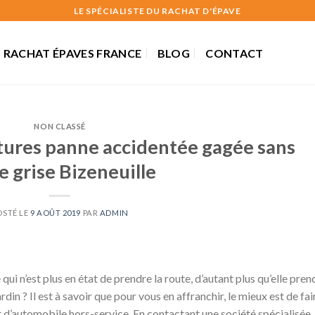
LE SPÉCIALISTE DU RACHAT D'ÉPAVE
RACHAT ÉPAVES FRANCE
BLOG
CONTACT
NON CLASSÉ
tures panne accidentée gagée sans
e grise Bizeneuille
OSTÉ LE
9 AOÛT 2019
PAR
ADMIN
qui n’est plus en état de prendre la route, d’autant plus qu’elle pren
din ? Il est à savoir que pour vous en affranchir, le mieux est de fai
t d’automobile hors-service. En contactant une société spécialisée,