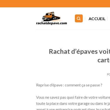
Skip
to
content
ACCUEIL
Rachat d’épaves voi
cart
P
Reprise d’épave : comment ça se passe ?
Vous ne savez pas quoi faire de votre voiture 
toute la place dans votre garage ou dans le jar
appel à une entreprise opérant dans le racha