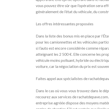
vous pouvez être sûr que l’opération sera ef
généralement de l’état du véhicule, du constr
Les offres intéressantes proposées
Dans la liste des bonus mis en place par l’Éta
pour les camionnettes et les véhicules particu
si l’auto est encore considérée comme répara
atteignant les 2 500 €. Elle concerne les prop
véhicule moins polluant, hybride ou électriq
voiture, car la négociation du prix est souven
Faites appel aux spécialistes de rachatdep
Dans le cas où vous vous trouvez dans le dé
recourez aux services de rachatdepave.com. 
entreprise agréée dispose des moyens matérie
engins de chantier. S’il est certain que l’enl