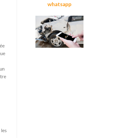
whatsapp
yée
que
 un
tre
 les