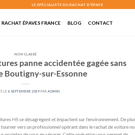
LE SPÉCIALISTE DU RACHAT D'ÉPAVE
RACHAT ÉPAVES FRANCE
BLOG
CONTACT
NON CLASSÉ
tures panne accidentée gagée sans
se Boutigny-sur-Essonne
É LE
6 SEPTEMBRE 2019
PAR
ADMIN
itures HS se désagrègent et impactent sur l’environnement. De plus,
 tourner vers un professionnel opérant dans le rachat de voiture n
vous projetez de vous en séparer. Cette opération vous permet de