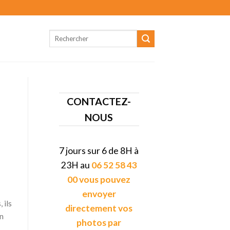
CONTACTEZ-
NOUS
7 jours sur 6 de 8H à
23H au
06 52 58 43
00 vous pouvez
envoyer
 ils
directement vos
on
photos par