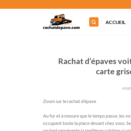
Skip
to
content
ACCUEIL
Rachat d’épaves voi
carte gri
POST
Zoom sur le rachat d’épave
Au fur et à mesure que le temps passe, les vo
occupent toute la place devant chez vous. Se
roulant représente la meilleure solution si 