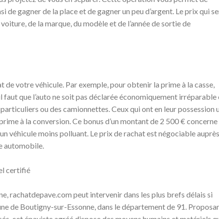
 de gagner de la place et de gagner un peu d’argent. Le prix qui se
voiture, de la marque, du modèle et de l’année de sortie de
t de votre véhicule. Par exemple, pour obtenir la prime à la casse,
l faut que l’auto ne soit pas déclarée économiquement irréparable 
s particuliers ou des camionnettes. Ceux qui ont en leur possession 
prime à la conversion. Ce bonus d’un montant de 2 500 € concerne 
un véhicule moins polluant. Le prix de rachat est négociable auprè
re automobile.
l certifié
e, rachatdepave.com peut intervenir dans les plus brefs délais si
une de Boutigny-sur-Essonne, dans le département de 91. Proposa
és, cet épaviste agréé dispose des moyens humains et matériels qu