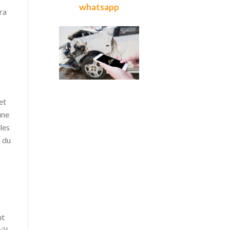
whatsapp
ra
et
une
les
s du
nt
’il