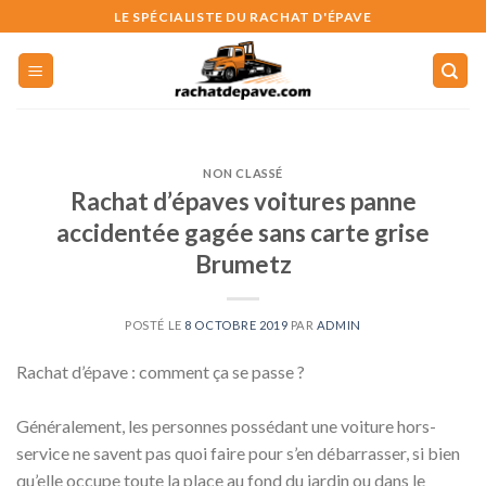
Skip
LE SPÉCIALISTE DU RACHAT D'ÉPAVE
to
content
NON CLASSÉ
Rachat d’épaves voitures panne
accidentée gagée sans carte grise
Brumetz
POSTÉ LE
8 OCTOBRE 2019
PAR
ADMIN
Rachat d’épave : comment ça se passe ?
Généralement, les personnes possédant une voiture hors-
service ne savent pas quoi faire pour s’en débarrasser, si bien
qu’elle occupe toute la place au fond du jardin ou dans le