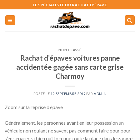
Skip
LE SPÉCIALISTE DU RACHAT D'ÉPAVE
to
content
NON CLASSÉ
Rachat d’épaves voitures panne
accidentée gagée sans carte grise
Charmoy
POSTÉ LE
12 SEPTEMBRE 2019
PAR
ADMIN
Zoom sur la reprise d’épave
Généralement, les personnes ayant en leur possession un
véhicule non roulant ne savent pas comment faire pour pour
s’en séparer, si bien qu’il occupe toute la place dans le garage