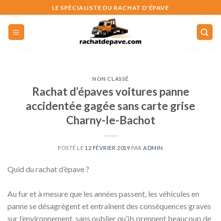
Skip
LE SPÉCIALISTE DU RACHAT D'ÉPAVE
to
content
NON CLASSÉ
Rachat d’épaves voitures panne
accidentée gagée sans carte grise
Charny-le-Bachot
POSTÉ LE
12 FÉVRIER 2019
PAR
ADMIN
Quid du rachat d’épave ?
Au fur et à mesure que les années passent, les véhicules en
panne se désagrègent et entraînent des conséquences graves
sur l’environnement, sans oublier qu’ils prennent beaucoup de