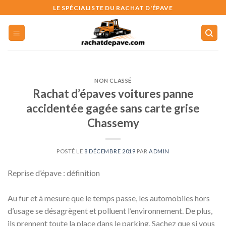
Skip
LE SPÉCIALISTE DU RACHAT D'ÉPAVE
to
content
NON CLASSÉ
Rachat d’épaves voitures panne
accidentée gagée sans carte grise
Chassemy
POSTÉ LE
8 DÉCEMBRE 2019
PAR
ADMIN
Reprise d’épave : définition
Au fur et à mesure que le temps passe, les automobiles hors
d’usage se désagrègent et polluent l’environnement. De plus,
ils prennent toute la place dans le parking. Sachez que si vous