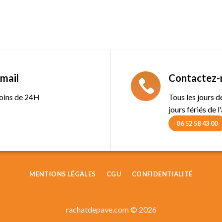
mail
Contactez-
oins de 24H
Tous les jours 
jours fériés de l
06 52 58 43 00
MENTIONS LÉGALES
CGU
CONFIDENTIALITÉ
rachatdepave.com © 2026