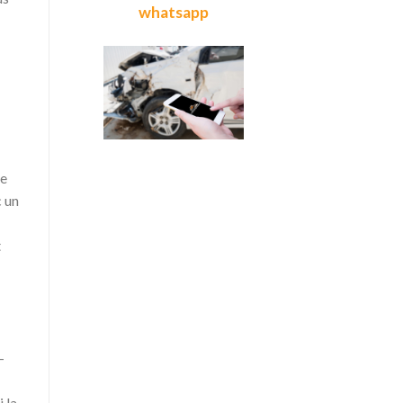
whatsapp
le
c un
t
-
 la