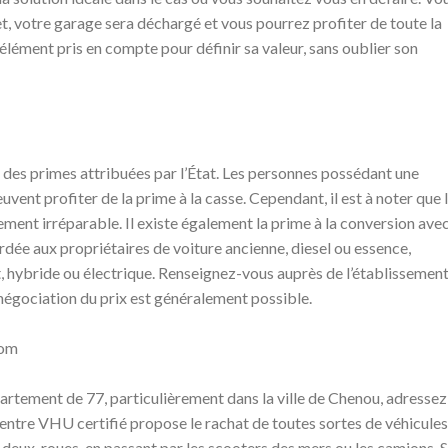
et, votre garage sera déchargé et vous pourrez profiter de toute la
 élément pris en compte pour définir sa valeur, sans oublier son
r des primes attribuées par l’État. Les personnes possédant une
vent profiter de la prime à la casse. Cependant, il est à noter que 
ment irréparable. Il existe également la prime à la conversion ave
rdée aux propriétaires de voiture ancienne, diesel ou essence,
nt, hybride ou électrique. Renseignez-vous auprès de l’établissemen
a négociation du prix est généralement possible.
com
artement de 77, particulièrement dans la ville de Chenou, adressez
ntre VHU certifié propose le rachat de toutes sortes de véhicules
eux-roues, en passant par les scooters des mers ou les camions. Si