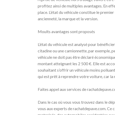
profitez ainsi de multiples avantages. En eff
place. L’état du véhicule constitue le premier
ancienneté, la marque et la version.
Moults avantages sont proposés
L’état du véhicule est analysé pour bénéficie
citadine ou une camionnette, par exemple, peu
véhicule ne doit pas être déclaré économique
montant atteignant les 2 500 €. Elle est acco
souhaitant s’offrir un véhicule moins pollua
qui est prêt à reprendre votre voiture, car l
Faites appel aux services de rachatdepave.
Dans le cas où vous vous trouvez dans le dép
vous aux experts de rachatdepave.com. Ce ce
motorisés, des automobiles accidentées aux d