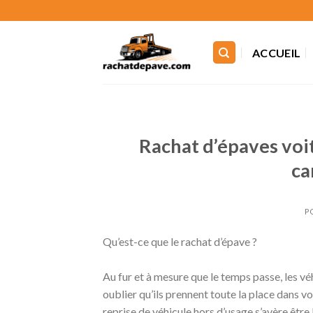
Skip
to
content
ACCUEIL
Rachat d’épaves voi
ca
P
Qu’est-ce que le rachat d’épave ?
Au fur et à mesure que le temps passe, les vé
oublier qu’ils prennent toute la place dans v
reprise de véhicule hors d’usage s’avère être 