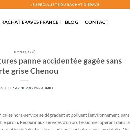
LE SPÉCIALISTE DU RACHAT D'ÉPAVE
RACHAT ÉPAVES FRANCE
BLOG
CONTACT
NON CLASSÉ
tures panne accidentée gagée sans
rte grise Chenou
OSTÉ LE
5 AVRIL 2019
PAR
ADMIN
hicules hors-service se dégradent et polluent l’environnement, sans
otre jardin. Recourir aux services d’un professionnel opérant dans la
la solution idéale dans le cas où vous souhaitez vous en défaire. Vo