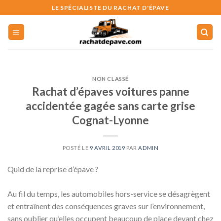
Skip
LE SPÉCIALISTE DU RACHAT D'ÉPAVE
to
content
NON CLASSÉ
Rachat d’épaves voitures panne
accidentée gagée sans carte grise
Cognat-Lyonne
POSTÉ LE
9 AVRIL 2019
PAR
ADMIN
Quid de la reprise d’épave ?
Au fil du temps, les automobiles hors-service se désagrègent
et entraînent des conséquences graves sur l’environnement,
sans oublier qu’elles occupent beaucoup de place devant chez