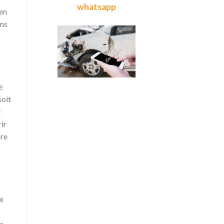
whatsapp
 en
ans
e
soit
t
ir
dre
x
es