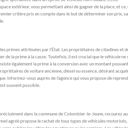
ace extérieur, vous permettant ainsi de gagner de la place, et ce,
premier critère pris en compte dans le but de déterminer son prix, s
le.
 des primes attribuées par l’État. Les propriétaires de citadines et d
de la prime à la casse. Toutefois, il est crucial que le véhicule ne 
existe également la prime à la conversion avec un montant pouvan
propriétaires de voiture ancienne, diesel ou essence, désirant acquér
ique. Informez-vous auprès de l’agence qui vous propose de repren
 est souvent possible.
s précisément dans la commune de Colombier-le-Jeune, recourez au
nel agréé propose le rachat de tous types de véhicules motorisés,
sans oublier les véhicules aquatiques ou les camions. Les véhicul