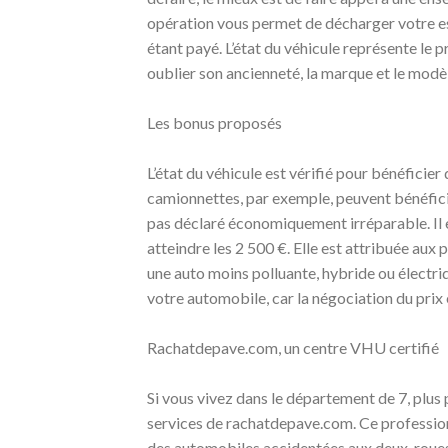
opération vous permet de décharger votre esp
étant payé. L’état du véhicule représente le 
oublier son ancienneté, la marque et le modè
Les bonus proposés
L’état du véhicule est vérifié pour bénéficier
camionnettes, par exemple, peuvent bénéficier 
pas déclaré économiquement irréparable. Il 
atteindre les 2 500 €. Elle est attribuée aux 
une auto moins polluante, hybride ou électr
votre automobile, car la négociation du prix
Rachatdepave.com, un centre VHU certifié
Si vous vivez dans le département de 7, plu
services de rachatdepave.com. Ce profession
des automobiles accidentées aux deux-roues, 