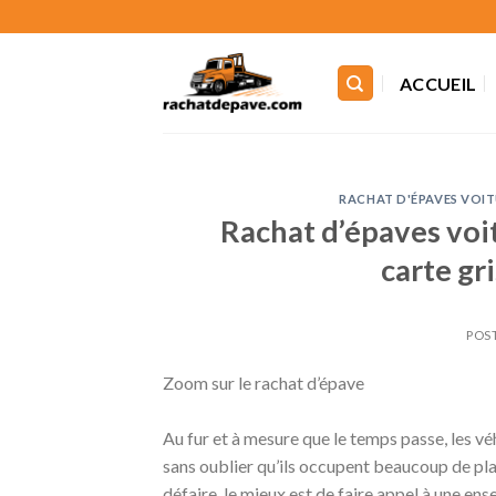
Skip
to
content
ACCUEIL
RACHAT D'ÉPAVES VOIT
Rachat d’épaves voi
carte gr
POS
Zoom sur le rachat d’épave
Au fur et à mesure que le temps passe, les v
sans oublier qu’ils occupent beaucoup de plac
défaire, le mieux est de faire appel à une ens