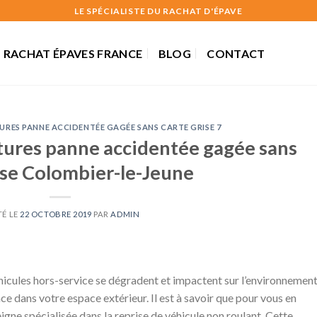
LE SPÉCIALISTE DU RACHAT D'ÉPAVE
RACHAT ÉPAVES FRANCE
BLOG
CONTACT
URES PANNE ACCIDENTÉE GAGÉE SANS CARTE GRISE 7
tures panne accidentée gagée sans
ise Colombier-le-Jeune
TÉ LE
22 OCTOBRE 2019
PAR
ADMIN
éhicules hors-service se dégradent et impactent sur l’environnement
e dans votre espace extérieur. Il est à savoir que pour vous en
eigne spécialisée dans la reprise de véhicule non roulant. Cette