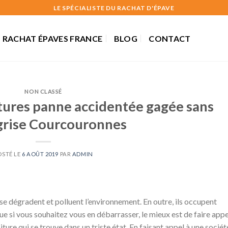
LE SPÉCIALISTE DU RACHAT D'ÉPAVE
RACHAT ÉPAVES FRANCE
BLOG
CONTACT
NON CLASSÉ
tures panne accidentée gagée sans
 grise Courcouronnes
OSTÉ LE
6 AOÛT 2019
PAR
ADMIN
se dégradent et polluent l’environnement. En outre, ils occupent
e si vous souhaitez vous en débarrasser, le mieux est de faire appe
ture qui se trouve dans un triste état. En faisant appel à une sociét