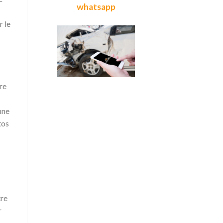
whatsapp
r le
re
nne
tos
tre
r