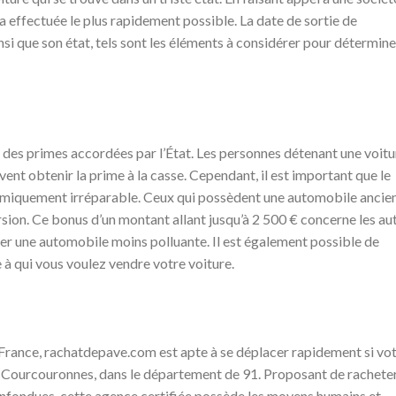
ra effectuée le plus rapidement possible. La date de sortie de
insi que son état, tels sont les éléments à considérer pour détermine
r des primes accordées par l’État. Les personnes détenant une voitu
ent obtenir la prime à la casse. Cependant, il est important que le
omiquement irréparable. Ceux qui possèdent une automobile ancie
rsion. Ce bonus d’un montant allant jusqu’à 2 500 € concerne les au
er une automobile moins polluante. Il est également possible de
e à qui vous voulez vendre votre voiture.
France, rachatdepave.com est apte à se déplacer rapidement si vo
 Courcouronnes, dans le département de 91. Proposant de rachete
onfondues, cette agence certifiée possède les moyens humains et