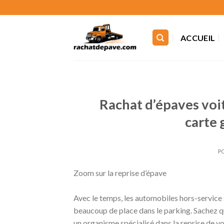
Skip
to
content
ACCUEIL
Rachat d’épaves voi
carte
P
Zoom sur la reprise d’épave
Avec le temps, les automobiles hors-service 
beaucoup de place dans le parking. Sachez qu
un organisme spécialisé dans la reprise de voi