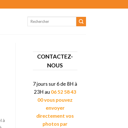
CONTACTEZ-
NOUS
7 jours sur 6 de 8H à
23H au
06 52 58 43
00 vous pouvez
envoyer
directement vos
l à
photos par
é