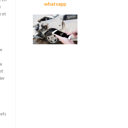
whatsapp
e
e et
ée
la
et
ier
refs