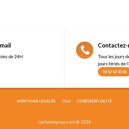
mail
Contactez-
oins de 24H
Tous les jours 
jours fériés de l
06 52 58 43 00
MENTIONS LÉGALES
CGU
CONFIDENTIALITÉ
rachatdepave.com © 2026