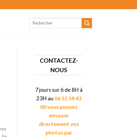
CONTACTEZ-
NOUS
7 jours sur 6 de 8H à
23H au
06 52 58 43
00 vous pouvez
envoyer
directement vos
irez
photos par
. En