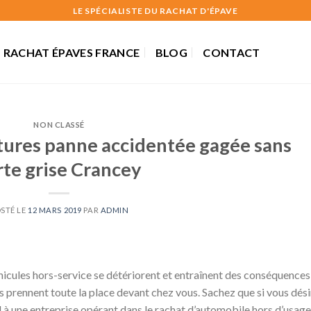
LE SPÉCIALISTE DU RACHAT D'ÉPAVE
RACHAT ÉPAVES FRANCE
BLOG
CONTACT
NON CLASSÉ
tures panne accidentée gagée sans
rte grise Crancey
STÉ LE
12 MARS 2019
PAR
ADMIN
éhicules hors-service se détériorent et entraînent des conséquences
ls prennent toute la place devant chez vous. Sachez que si vous dés
el à une entreprise opérant dans le rachat d’automobile hors d’usage