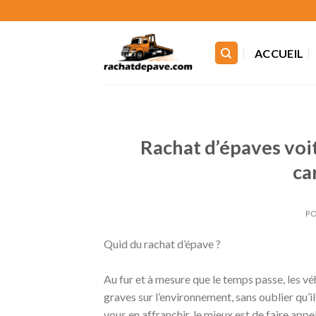
Skip
to
content
ACCUEIL
Rachat d’épaves voi
ca
PO
Quid du rachat d’épave ?
Au fur et à mesure que le temps passe, les v
graves sur l’environnement, sans oublier qu’i
vous en affranchir, le mieux est de faire app