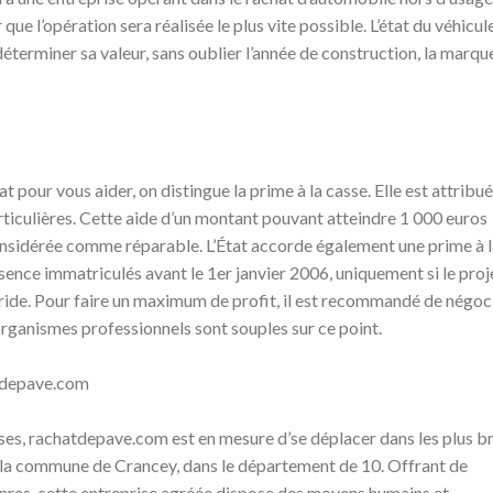
que l’opération sera réalisée le plus vite possible. L’état du véhicul
éterminer sa valeur, sans oublier l’année de construction, la marqu
at pour vous aider, on distingue la prime à la casse. Elle est attribu
ticulières. Cette aide d’un montant pouvant atteindre 1 000 euros
considérée comme réparable. L’État accorde également une prime à 
sence immatriculés avant le 1er janvier 2006, uniquement si le proj
bride. Pour faire un maximum de profit, il est recommandé de négoc
s organismes professionnels sont souples sur ce point.
atdepave.com
es, rachatdepave.com est en mesure d’se déplacer dans les plus b
s la commune de Crancey, dans le département de 10. Offrant de
enres, cette entreprise agréée dispose des moyens humains et