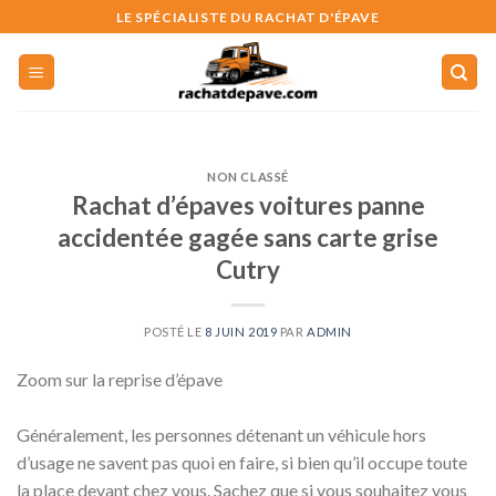
Skip
LE SPÉCIALISTE DU RACHAT D'ÉPAVE
to
content
NON CLASSÉ
Rachat d’épaves voitures panne
accidentée gagée sans carte grise
Cutry
POSTÉ LE
8 JUIN 2019
PAR
ADMIN
Zoom sur la reprise d’épave
Généralement, les personnes détenant un véhicule hors
d’usage ne savent pas quoi en faire, si bien qu’il occupe toute
la place devant chez vous. Sachez que si vous souhaitez vous