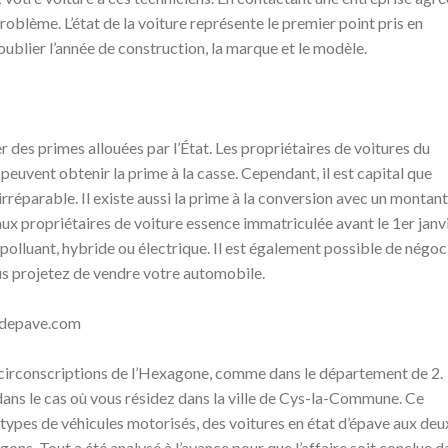
roblème. L’état de la voiture représente le premier point pris en
ublier l’année de construction, la marque et le modèle.
er des primes allouées par l’État. Les propriétaires de voitures du
euvent obtenir la prime à la casse. Cependant, il est capital que
réparable. Il existe aussi la prime à la conversion avec un montant
 aux propriétaires de voiture essence immatriculée avant le 1er janv
polluant, hybride ou électrique. Il est également possible de négoc
ous projetez de vendre votre automobile.
atdepave.com
circonscriptions de l’Hexagone, comme dans le département de 2.
ans le cas où vous résidez dans la ville de Cys-la-Commune. Ce
 types de véhicules motorisés, des voitures en état d’épave aux deu
gons. Tout a été analysé à l’avance pour que l’affaire soit conclue d