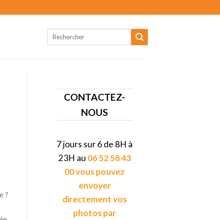
CONTACTEZ-
NOUS
7 jours sur 6 de 8H à
23H au
06 52 58 43
00 vous pouvez
envoyer
e ?
directement vos
photos par
ée,