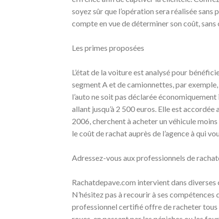
soyez sûr que l’opération sera réalisée sans p
compte en vue de déterminer son coût, sans o
Les primes proposées
L’état de la voiture est analysé pour bénéfici
segment A et de camionnettes, par exemple, p
l’auto ne soit pas déclarée économiquement ir
allant jusqu’à 2 500 euros. Elle est accordée
2006, cherchent à acheter un véhicule moins 
le coût de rachat auprès de l’agence à qui v
Adressez-vous aux professionnels de rach
Rachatdepave.com intervient dans diverses 
N’hésitez pas à recourir à ses compétences d
professionnel certifié offre de racheter tous
roues, en passant par les péniches ou les four