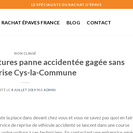
LE SPÉCIALISTE DU RACHAT D'ÉPAVE
RACHAT ÉPAVES FRANCE
BLOG
CONTACT
NON CLASSÉ
tures panne accidentée gagée sans
grise Cys-la-Commune
STÉ LE
8 JUILLET 2019
PAR
ADMIN
e la place dans devant chez vous et vous ne savez pas quoi en fair
vice de reprise de véhicule accidenté se lancent dans une course
ez votre voiture à ces techniciens. En contactant une entreprise agré