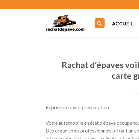
Skip
to
content
ACCUEIL
Rachat d’épaves voi
carte 
PO
Reprise d’épave : présentation
Votre automobile en état d’épave occupe tout
Des organismes professionnels offrant un ser
effrénée afin de captiver la clientèle. Confi