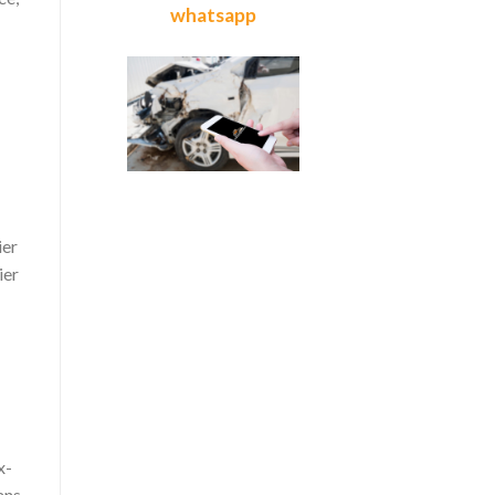
whatsapp
ier
ier
x-
ans