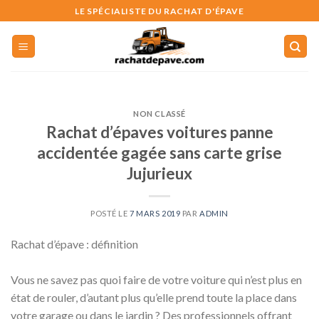
Skip
LE SPÉCIALISTE DU RACHAT D'ÉPAVE
to
content
NON CLASSÉ
Rachat d’épaves voitures panne
accidentée gagée sans carte grise
Jujurieux
POSTÉ LE
7 MARS 2019
PAR
ADMIN
Rachat d’épave : définition
Vous ne savez pas quoi faire de votre voiture qui n’est plus en
état de rouler, d’autant plus qu’elle prend toute la place dans
votre garage ou dans le jardin ? Des professionnels offrant