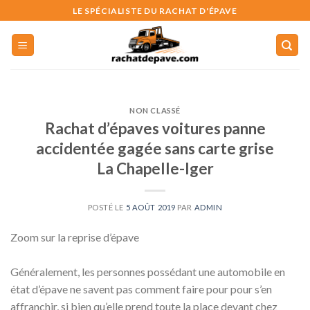
Skip
LE SPÉCIALISTE DU RACHAT D'ÉPAVE
to
content
NON CLASSÉ
Rachat d’épaves voitures panne
accidentée gagée sans carte grise
La Chapelle-Iger
POSTÉ LE
5 AOÛT 2019
PAR
ADMIN
Zoom sur la reprise d’épave
Généralement, les personnes possédant une automobile en
état d’épave ne savent pas comment faire pour pour s’en
affranchir, si bien qu’elle prend toute la place devant chez