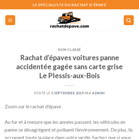
Skip
LE SPÉCIALISTE DU RACHAT D'ÉPAVE
to
content
NON CLASSÉ
Rachat d’épaves voitures panne
accidentée gagée sans carte grise
Le Plessis-aux-Bois
POSTÉ LE
5 SEPTEMBRE 2019
PAR
ADMIN
Zoom sur le rachat d’épave
Au fur et à mesure que les années passent, les véhicules en
panne se désagrègent et polluent l’environnement. De plus, ils
occupent toute la place dans votre jardin. Sachez que si vous