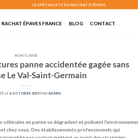
LE SPÉCIALISTE DU RACHAT D'ÉPAVE
RACHAT ÉPAVES FRANCE
BLOG
CONTACT
NON CLASSÉ
tures panne accidentée gagée sans
se Le Val-Saint-Germain
TÉ LE
6 OCTOBRE 2019
PAR
ADMIN
es véhicules en panne se dégradent et polluent l’environneme
vant chez vous. Des établissements professionnels qui
automobile non roulant mettent au point des stratégies