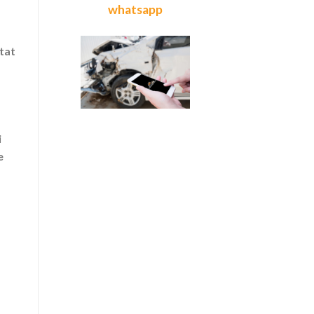
whatsapp
état
i
e