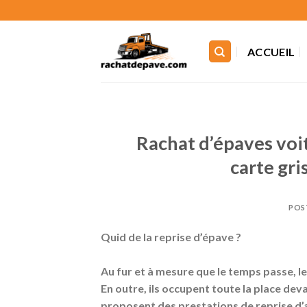
Skip
to
content
ACCUEIL
Rachat d’épaves voi
carte gri
POS
Quid de la reprise d’épave ?
Au fur et à mesure que le temps passe, l
En outre, ils occupent toute la place de
proposent des prestations de reprise d’