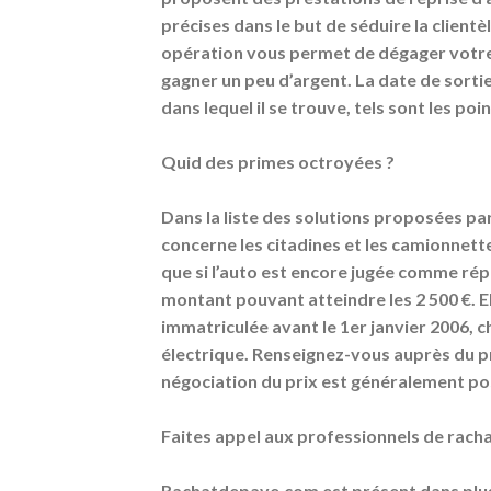
précises dans le but de séduire la client
opération vous permet de dégager votre j
gagner un peu d’argent. La date de sortie
dans lequel il se trouve, tels sont les poi
Quid des primes octroyées ?
Dans la liste des solutions proposées par 
concerne les citadines et les camionnette
que si l’auto est encore jugée comme répa
montant pouvant atteindre les 2 500 €. E
immatriculée avant le 1er janvier 2006, 
électrique. Renseignez-vous auprès du pr
négociation du prix est généralement po
Faites appel aux professionnels de ra
Rachatdepave.com est présent dans plus