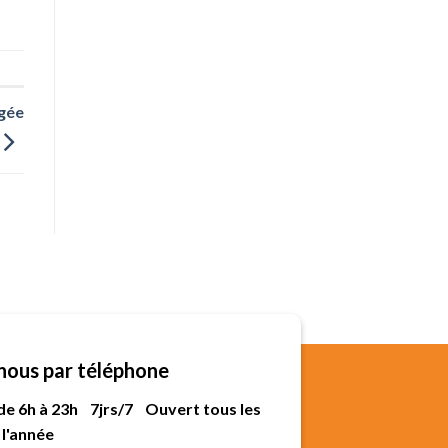
gée
nous par téléphone
 de 6h à 23h 7jrs/7 Ouvert tous les
 l'année