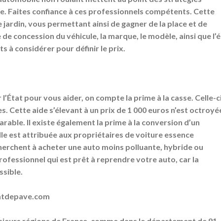
èle. Faites confiance à ces professionnels compétents. Cette
ardin, vous permettant ainsi de gagner de la place et de
 de concession du véhicule, la marque, le modèle, ainsi que l’
nts à considérer pour définir le prix.
l’État pour vous aider, on compte la prime à la casse. Celle-c
s. Cette aide s’élevant à un prix de 1 000 euros n’est octroyé
rable. Il existe également la prime à la conversion d’un
lle est attribuée aux propriétaires de voiture essence
cherchent à acheter une auto moins polluante, hybride ou
ofessionnel qui est prêt à reprendre votre auto, car la
ssible.
chatdepave.com
ieurs régions de France, comme dans le département de 91.