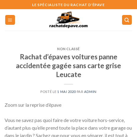
Skip
LE SPÉCIALISTE DU RACHAT D'ÉPAVE
to
content
NON CLASSÉ
Rachat d’épaves voitures panne
accidentée gagée sans carte grise
Leucate
POSTÉ LE
1 MAI 2020
PAR
ADMIN
Zoom sur la reprise d’épave
Vous ne savez pas quoi faire de votre voiture hors-service,
d’autant plus qu’elle prend toute la place dans votre garage ou
dans le jardin ? Sachez que pour vous en séparer, il est tout à