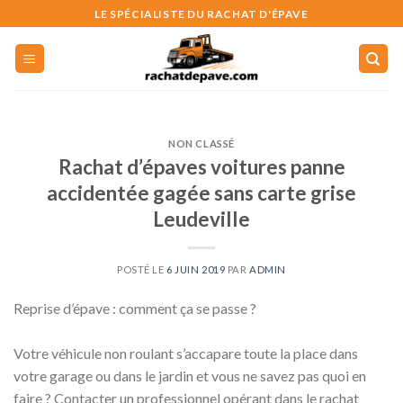
Skip
LE SPÉCIALISTE DU RACHAT D'ÉPAVE
to
content
NON CLASSÉ
Rachat d’épaves voitures panne
accidentée gagée sans carte grise
Leudeville
POSTÉ LE
6 JUIN 2019
PAR
ADMIN
Reprise d’épave : comment ça se passe ?
Votre véhicule non roulant s’accapare toute la place dans
votre garage ou dans le jardin et vous ne savez pas quoi en
faire ? Contacter un professionnel opérant dans le rachat