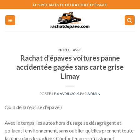
Skip
LE SPÉCIALISTE DU RACHAT D'ÉPAVE
to
content
NON CLASSÉ
Rachat d’épaves voitures panne
accidentée gagée sans carte grise
Limay
POSTÉ LE
6 AVRIL 2019
PAR
ADMIN
Quid de la reprise d’épave ?
Avec le temps, les autos hors d’usage se désagrègent et
polluent l’environnement, sans oublier qu’elles prennent toute
la place dans le parking. Contacter un professionnel