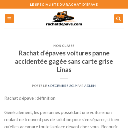
Skip
LE SPÉCIALISTE DU RACHAT D'ÉPAVE
to
content
NON CLASSÉ
Rachat d’épaves voitures panne
accidentée gagée sans carte grise
Linas
POSTÉ LE
6 DÉCEMBRE 2019
PAR
ADMIN
Rachat d’épave : définition
Généralement, les personnes possédant une voiture non
roulant ne trouvent pas de solution pour s’en séparer, si bien
qu’elle s’accapare toute la place devant chez vous. Recourir