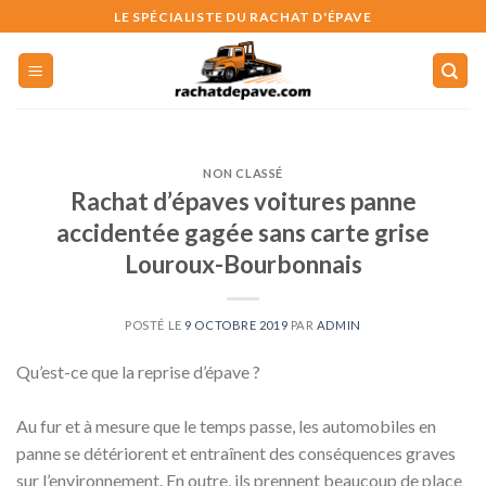
Skip
LE SPÉCIALISTE DU RACHAT D'ÉPAVE
to
content
NON CLASSÉ
Rachat d’épaves voitures panne
accidentée gagée sans carte grise
Louroux-Bourbonnais
POSTÉ LE
9 OCTOBRE 2019
PAR
ADMIN
Qu’est-ce que la reprise d’épave ?
Au fur et à mesure que le temps passe, les automobiles en
panne se détériorent et entraînent des conséquences graves
sur l’environnement. En outre, ils prennent beaucoup de place