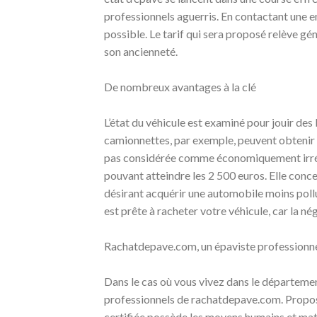
professionnels aguerris. En contactant une ent
possible. Le tarif qui sera proposé relève gén
son ancienneté.
De nombreux avantages à la clé
L’état du véhicule est examiné pour jouir des 
camionnettes, par exemple, peuvent obtenir la
pas considérée comme économiquement irrépa
pouvant atteindre les 2 500 euros. Elle conc
désirant acquérir une automobile moins poll
est prête à racheter votre véhicule, car la n
Rachatdepave.com, un épaviste professionne
Dans le cas où vous vivez dans le départeme
professionnels de rachatdepave.com. Proposa
certifiée possède les moyens humains et matér