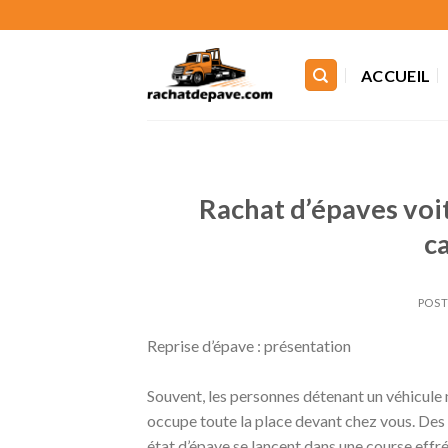
Skip
to
content
ACCUEIL
Rachat d’épaves voi
c
POST
Reprise d’épave : présentation
Souvent, les personnes détenant un véhicule no
occupe toute la place devant chez vous. Des 
état d’épave se lancent dans une course effré