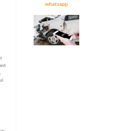
whatsapp
it
ant
,
ui
ids