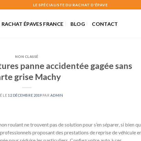
LE SPÉCIALISTE DU RACHAT D'ÉPAVE
RACHAT ÉPAVES FRANCE
BLOG
CONTACT
NON CLASSÉ
tures panne accidentée gagée sans
arte grise Machy
É LE
12 DÉCEMBRE 2019
PAR
ADMIN
n roulant ne trouvent pas de solution pour s’en séparer, si bien qu’
professionnels proposant des prestations de reprise de véhicule e
née pour séduire les particuliers. Confiez votre auto à ces