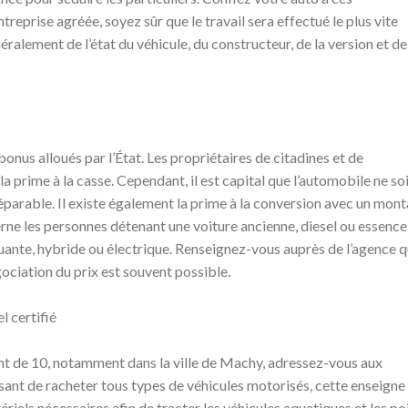
reprise agréée, soyez sûr que le travail sera effectué le plus vite
éralement de l’état du véhicule, du constructeur, de la version et de
bonus alloués par l’État. Les propriétaires de citadines et de
 prime à la casse. Cependant, il est capital que l’automobile ne so
rable. Il existe également la prime à la conversion avec un mont
erne les personnes détenant une voiture ancienne, diesel ou essence
uante, hybride ou électrique. Renseignez-vous auprès de l’agence q
égociation du prix est souvent possible.
l certifié
nt de 10, notamment dans la ville de Machy, adressez-vous aux
nt de racheter tous types de véhicules motorisés, cette enseigne
iels nécessaires afin de tracter les véhicules aquatiques et les po