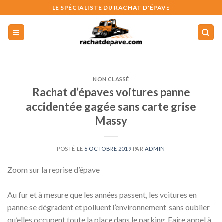
Skip
LE SPÉCIALISTE DU RACHAT D'ÉPAVE
to
content
NON CLASSÉ
Rachat d’épaves voitures panne
accidentée gagée sans carte grise
Massy
POSTÉ LE
6 OCTOBRE 2019
PAR
ADMIN
Zoom sur la reprise d’épave
Au fur et à mesure que les années passent, les voitures en
panne se dégradent et polluent l’environnement, sans oublier
qu’elles occupent toute la place dans le parking. Faire appel à