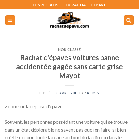
Skip
LE SPÉCIALISTE DU RACHAT D'ÉPAVE
to
content
NON CLASSÉ
Rachat d’épaves voitures panne
accidentée gagée sans carte grise
Mayot
POSTÉ LE
8 AVRIL 2019
PAR
ADMIN
Zoom sur la reprise d’épave
Souvent, les personnes possédant une voiture qui se trouve
dans un état déplorable ne savent pas quoi en faire, si bien
qu’elle occupe toute la place au fond du jardin ou dans le