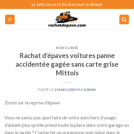
Skip
LE SPÉCIALISTE DU RACHAT D'ÉPAVE
to
content
NON CLASSÉ
Rachat d’épaves voitures panne
accidentée gagée sans carte grise
Mittois
POSTÉ LE
2 MARS 2020
PAR
ADMIN
Zoom sur la reprise d’épave
Vous ne savez pas quoi faire de votre auto hors d’usage,
d’autant plus qu’elle prend toute la place dans votre garage ou
dans le jardin ? Contacter un organisme spécialisé dans le