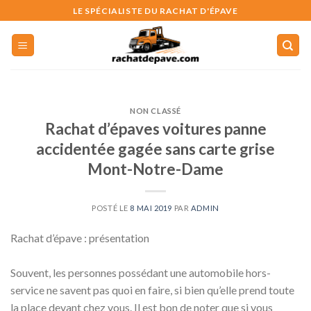
Skip
LE SPÉCIALISTE DU RACHAT D'ÉPAVE
to
content
NON CLASSÉ
Rachat d’épaves voitures panne
accidentée gagée sans carte grise
Mont-Notre-Dame
POSTÉ LE
8 MAI 2019
PAR
ADMIN
Rachat d’épave : présentation
Souvent, les personnes possédant une automobile hors-
service ne savent pas quoi en faire, si bien qu’elle prend toute
la place devant chez vous. Il est bon de noter que si vous