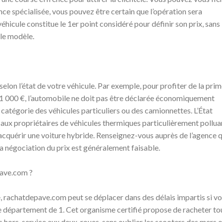
nce spécialisée, vous pouvez être certain que l’opération sera
 véhicule constitue le 1er point considéré pour définir son prix, sans
 le modèle.
lon l’état de votre véhicule. Par exemple, pour profiter de la prim
 1 000 €, l’automobile ne doit pas être déclarée économiquement
la catégorie des véhicules particuliers ou des camionnettes. L’État
aux propriétaires de véhicules thermiques particulièrement pollua
’acquérir une voiture hybride. Renseignez-vous auprès de l’agence q
la négociation du prix est généralement faisable.
pave.com ?
, rachatdepave.com peut se déplacer dans des délais impartis si v
 département de 1. Cet organisme certifié propose de racheter to
 hors-service aux deux-roues, sans oublier les scooters des mers 