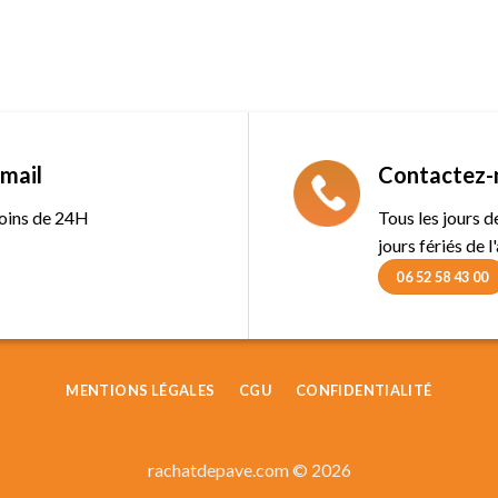
mail
Contactez-
oins de 24H
Tous les jours 
jours fériés de l
06 52 58 43 00
MENTIONS LÉGALES
CGU
CONFIDENTIALITÉ
rachatdepave.com © 2026