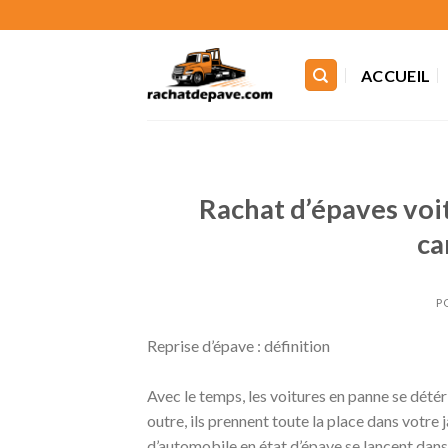
Skip
to
content
ACCUEIL
Rachat d’épaves voi
ca
P
Reprise d’épave : définition
Avec le temps, les voitures en panne se dété
outre, ils prennent toute la place dans votre
d’automobile en état d’épave se lancent dans 