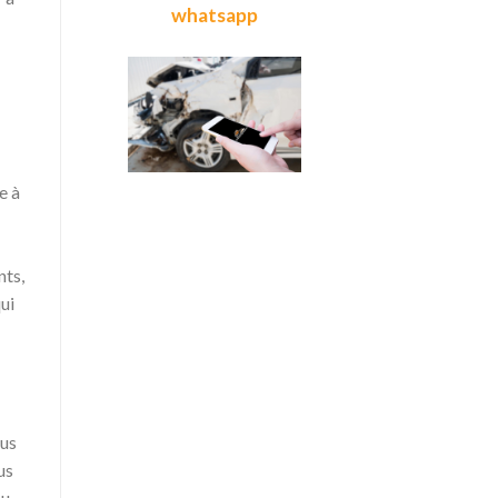
whatsapp
e à
nts,
ui
ous
us
ou