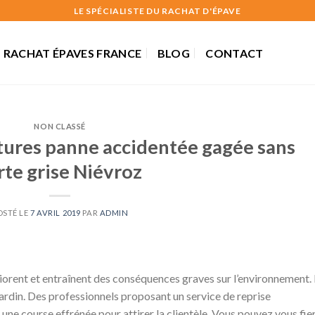
LE SPÉCIALISTE DU RACHAT D'ÉPAVE
RACHAT ÉPAVES FRANCE
BLOG
CONTACT
NON CLASSÉ
tures panne accidentée gagée sans
rte grise Niévroz
OSTÉ LE
7 AVRIL 2019
PAR
ADMIN
riorent et entraînent des conséquences graves sur l’environnement.
 jardin. Des professionnels proposant un service de reprise
une course effrénée pour attirer la clientèle. Vous pouvez vous fier