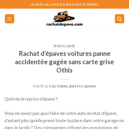
Skip
LE SPÉCIALISTE DU RACHAT D'ÉPAVE
to
content
NON CLASSÉ
Rachat d’épaves voitures panne
accidentée gagée sans carte grise
Othis
POSTÉ LE
5 OCTOBRE 2019
PAR
ADMIN
Quid de la reprise d’épave ?
Vous ne savez pas quoi faire de votre auto en état d’épave,
d’autant plus qu’elle prend toute la place dans votre garage ou
dans le jardin ? Des compagnies offrant des prestations de