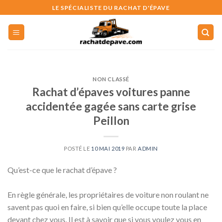
Skip
LE SPÉCIALISTE DU RACHAT D'ÉPAVE
to
content
NON CLASSÉ
Rachat d’épaves voitures panne
accidentée gagée sans carte grise
Peillon
POSTÉ LE
10 MAI 2019
PAR
ADMIN
Qu’est-ce que le rachat d’épave ?
En règle générale, les propriétaires de voiture non roulant ne
savent pas quoi en faire, si bien qu’elle occupe toute la place
devant chez vous. Il est à savoir que si vous voulez vous en