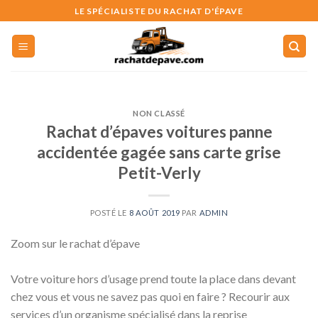
Skip
LE SPÉCIALISTE DU RACHAT D'ÉPAVE
to
content
NON CLASSÉ
Rachat d’épaves voitures panne
accidentée gagée sans carte grise
Petit-Verly
POSTÉ LE
8 AOÛT 2019
PAR
ADMIN
Zoom sur le rachat d’épave
Votre voiture hors d’usage prend toute la place dans devant
chez vous et vous ne savez pas quoi en faire ? Recourir aux
services d’un organisme spécialisé dans la reprise