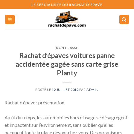
Skip
LE SPÉCIALISTE DU RACHAT D'ÉPAVE
to
content
NON CLASSÉ
Rachat d’épaves voitures panne
accidentée gagée sans carte grise
Planty
POSTÉ LE
12 JUILLET 2019
PAR
ADMIN
Rachat d’épave : présentation
Au fil du temps, les automobiles hors d’usage se désagrègent
et impactent sur l’environnement, sans oublier qu’elles
occupent toute la place devant chez vous. Des organismes