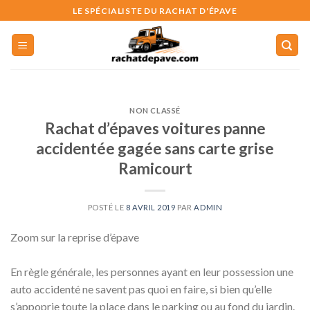
Skip
LE SPÉCIALISTE DU RACHAT D'ÉPAVE
to
content
NON CLASSÉ
Rachat d’épaves voitures panne
accidentée gagée sans carte grise
Ramicourt
POSTÉ LE
8 AVRIL 2019
PAR
ADMIN
Zoom sur la reprise d’épave
En règle générale, les personnes ayant en leur possession une
auto accidenté ne savent pas quoi en faire, si bien qu’elle
s’appoprie toute la place dans le parking ou au fond du jardin.