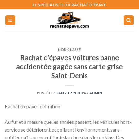
Skip
LE SPÉCIALISTE DU RACHAT D'ÉPAVE
to
content
NON CLASSÉ
Rachat d’épaves voitures panne
accidentée gagée sans carte grise
Saint-Denis
POSTÉ LE
1 JANVIER 2020
PAR
ADMIN
Rachat d’épave : définition
Au fur et à mesure que les années passent, les véhicules hors-
service se détériorent et polluent l’environnement, sans
oublier qu’ils prennent toute la place dans le parking. Des