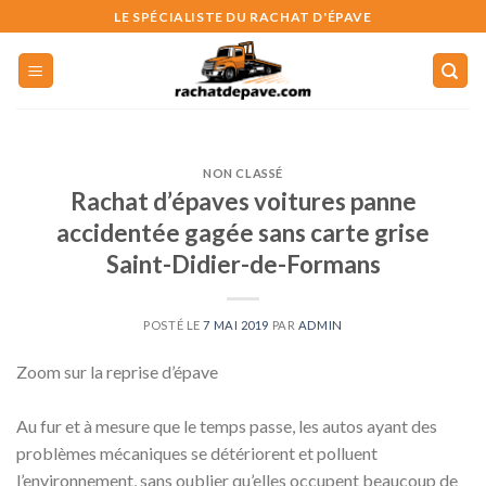
Skip
LE SPÉCIALISTE DU RACHAT D'ÉPAVE
to
content
NON CLASSÉ
Rachat d’épaves voitures panne
accidentée gagée sans carte grise
Saint-Didier-de-Formans
POSTÉ LE
7 MAI 2019
PAR
ADMIN
Zoom sur la reprise d’épave
Au fur et à mesure que le temps passe, les autos ayant des
problèmes mécaniques se détériorent et polluent
l’environnement, sans oublier qu’elles occupent beaucoup de