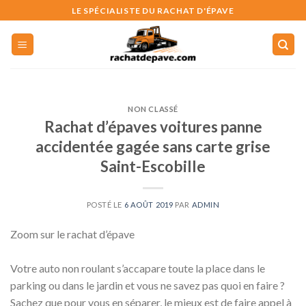
Skip
LE SPÉCIALISTE DU RACHAT D'ÉPAVE
to
content
NON CLASSÉ
Rachat d’épaves voitures panne
accidentée gagée sans carte grise
Saint-Escobille
POSTÉ LE
6 AOÛT 2019
PAR
ADMIN
Zoom sur le rachat d’épave
Votre auto non roulant s’accapare toute la place dans le
parking ou dans le jardin et vous ne savez pas quoi en faire ?
Sachez que pour vous en séparer, le mieux est de faire appel à