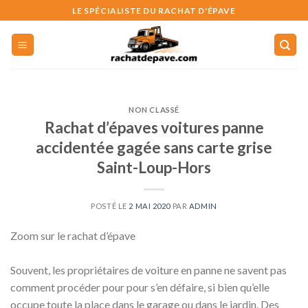
Skip
LE SPÉCIALISTE DU RACHAT D'ÉPAVE
to
content
NON CLASSÉ
Rachat d’épaves voitures panne
accidentée gagée sans carte grise
Saint-Loup-Hors
POSTÉ LE
2 MAI 2020
PAR
ADMIN
Zoom sur le rachat d’épave
Souvent, les propriétaires de voiture en panne ne savent pas
comment procéder pour pour s’en défaire, si bien qu’elle
occupe toute la place dans le garage ou dans le jardin. Des