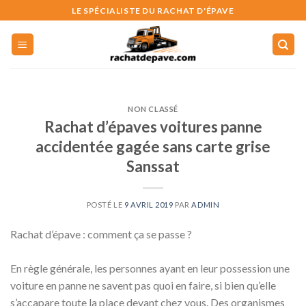
Skip
LE SPÉCIALISTE DU RACHAT D'ÉPAVE
to
content
NON CLASSÉ
Rachat d’épaves voitures panne
accidentée gagée sans carte grise
Sanssat
POSTÉ LE
9 AVRIL 2019
PAR
ADMIN
Rachat d’épave : comment ça se passe ?
En règle générale, les personnes ayant en leur possession une
voiture en panne ne savent pas quoi en faire, si bien qu’elle
s’accapare toute la place devant chez vous. Des organismes