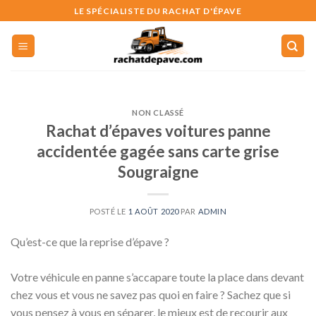
Skip
LE SPÉCIALISTE DU RACHAT D'ÉPAVE
to
content
NON CLASSÉ
Rachat d’épaves voitures panne
accidentée gagée sans carte grise
Sougraigne
POSTÉ LE
1 AOÛT 2020
PAR
ADMIN
Qu’est-ce que la reprise d’épave ?
Votre véhicule en panne s’accapare toute la place dans devant
chez vous et vous ne savez pas quoi en faire ? Sachez que si
vous pensez à vous en séparer, le mieux est de recourir aux