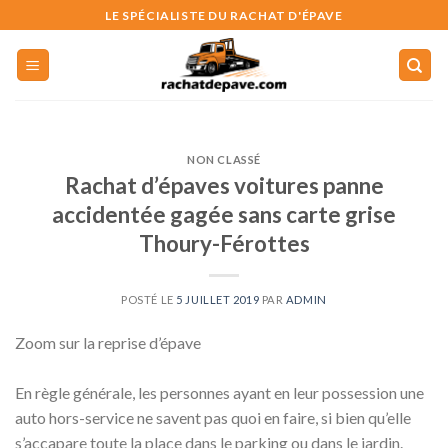
Skip
LE SPÉCIALISTE DU RACHAT D'ÉPAVE
to
content
NON CLASSÉ
Rachat d’épaves voitures panne
accidentée gagée sans carte grise
Thoury-Férottes
POSTÉ LE
5 JUILLET 2019
PAR
ADMIN
Zoom sur la reprise d’épave
En règle générale, les personnes ayant en leur possession une
auto hors-service ne savent pas quoi en faire, si bien qu’elle
s’accapare toute la place dans le parking ou dans le jardin.