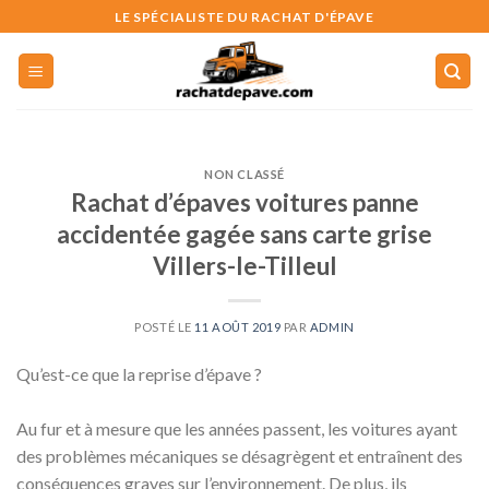
Skip
LE SPÉCIALISTE DU RACHAT D'ÉPAVE
to
content
NON CLASSÉ
Rachat d’épaves voitures panne
accidentée gagée sans carte grise
Villers-le-Tilleul
POSTÉ LE
11 AOÛT 2019
PAR
ADMIN
Qu’est-ce que la reprise d’épave ?
Au fur et à mesure que les années passent, les voitures ayant
des problèmes mécaniques se désagrègent et entraînent des
conséquences graves sur l’environnement. De plus, ils