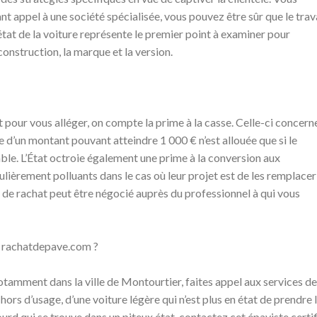
nt appel à une société spécialisée, vous pouvez être sûr que le trav
’état de la voiture représente le premier point à examiner pour
construction, la marque et la version.
at pour vous alléger, on compte la prime à la casse. Celle-ci concern
e d’un montant pouvant atteindre 1 000 € n’est allouée que si le
le. L’État octroie également une prime à la conversion aux
lièrement polluants dans le cas où leur projet est de les remplacer
x de rachat peut être négocié auprès du professionnel à qui vous
de rachatdepave.com ?
otamment dans la ville de Montourtier, faites appel aux services de
ors d’usage, d’une voiture légère qui n’est plus en état de prendre 
ourd qui se trouve dans un piteux état, contactez cet épaviste certif