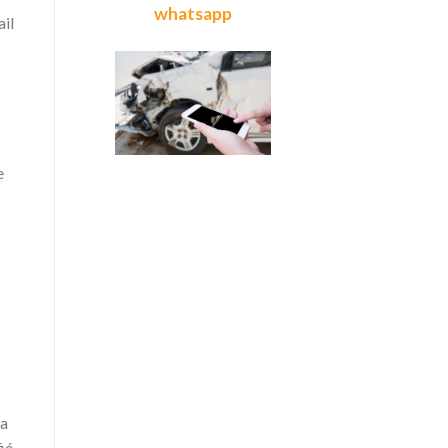
whatsapp
ail
e
la
ié.