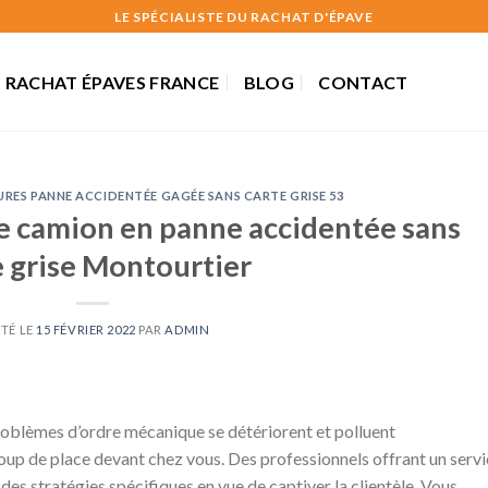
LE SPÉCIALISTE DU RACHAT D'ÉPAVE
RACHAT ÉPAVES FRANCE
BLOG
CONTACT
RES PANNE ACCIDENTÉE GAGÉE SANS CARTE GRISE 53
e camion en panne accidentée sans
e grise Montourtier
TÉ LE
15 FÉVRIER 2022
PAR
ADMIN
problèmes d’ordre mécanique se détériorent et polluent
oup de place devant chez vous. Des professionnels offrant un serv
des stratégies spécifiques en vue de captiver la clientèle. Vous