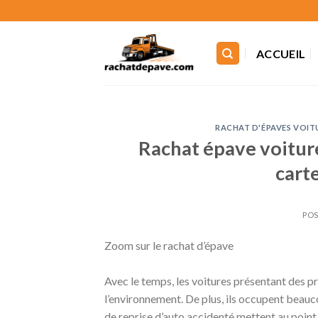
Skip
to
content
ACCUEIL
RACHAT D'ÉPAVES VOITU
Rachat épave voitur
cart
POS
Zoom sur le rachat d’épave
Avec le temps, les voitures présentant des 
l’environnement. De plus, ils occupent beauc
de reprise d’auto accidenté mettent au point 