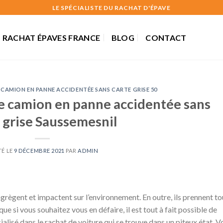
LE SPÉCIALISTE DU RACHAT D'ÉPAVE
RACHAT ÉPAVES FRANCE
BLOG
CONTACT
CAMION EN PANNE ACCIDENTÉE SANS CARTE GRISE 50
e camion en panne accidentée sans
 grise Saussemesnil
TÉ LE
9 DÉCEMBRE 2021
PAR
ADMIN
grègent et impactent sur l’environnement. En outre, ils prennent to
ue si vous souhaitez vous en défaire, il est tout à fait possible de
ialisé dans le rachat de voiture qui se trouve dans un piteux état. V