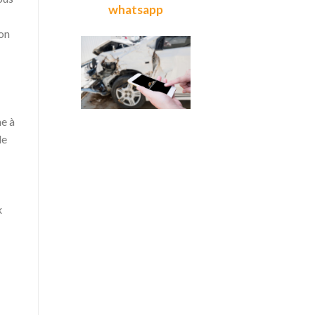
whatsapp
ion
me à
le
x