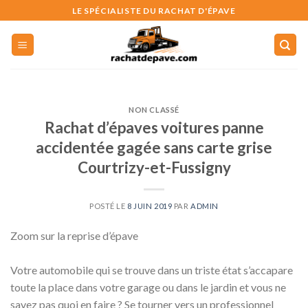
Skip
LE SPÉCIALISTE DU RACHAT D'ÉPAVE
to
content
NON CLASSÉ
Rachat d’épaves voitures panne
accidentée gagée sans carte grise
Courtrizy-et-Fussigny
POSTÉ LE
8 JUIN 2019
PAR
ADMIN
Zoom sur la reprise d’épave
Votre automobile qui se trouve dans un triste état s’accapare
toute la place dans votre garage ou dans le jardin et vous ne
savez pas quoi en faire ? Se tourner vers un professionnel