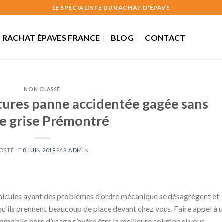
LE SPÉCIALISTE DU RACHAT D'ÉPAVE
RACHAT ÉPAVES FRANCE
BLOG
CONTACT
NON CLASSÉ
tures panne accidentée gagée sans
te grise Prémontré
OSTÉ LE
8 JUIN 2019
PAR
ADMIN
véhicules ayant des problèmes d’ordre mécanique se désagrègent et
qu’ils prennent beaucoup de place devant chez vous. Faire appel à 
tomobile hors d’usage s’avère être la meilleure solution si vous