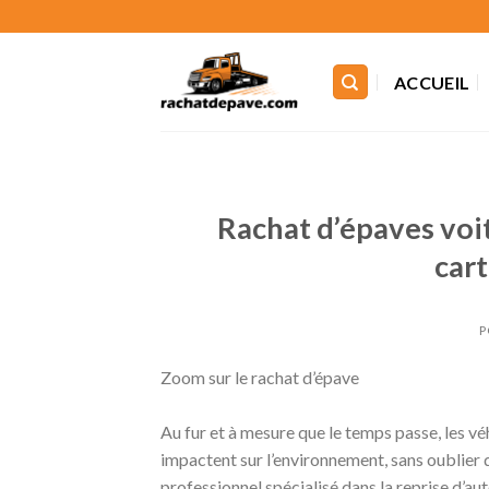
Skip
to
content
ACCUEIL
Rachat d’épaves voi
car
P
Zoom sur le rachat d’épave
Au fur et à mesure que le temps passe, les 
impactent sur l’environnement, sans oublier 
professionnel spécialisé dans la reprise d’au